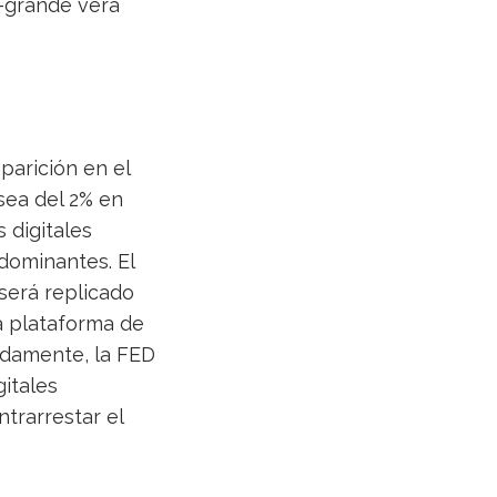
-grande verá
parición en el
sea del 2% en
 digitales
dominantes. El
será replicado
a plataforma de
midamente, la FED
itales
trarrestar el