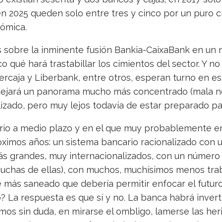
n 2025 queden solo entre tres y cinco por un puro cr
nómica.
s sobre la inminente fusión Bankia-CaixaBank en un
 qué hará trastabillar los cimientos del sector. Y no 
ercaja y Liberbank, entre otros, esperan turno en es
dejará un panorama mucho más concentrado (mala not
alizado, pero muy lejos todavía de estar preparado pa
ario a medio plazo y en el que muy probablemente 
óximos años: un sistema bancario racionalizado con
 grandes, muy internacionalizados, con un número
 muchas de ellas), con muchos, muchísimos menos tra
e más saneado que debería permitir enfocar el futu
? La respuesta es que sí y no. La banca habrá inver
imos sin duda, en mirarse el ombligo, lamerse las he