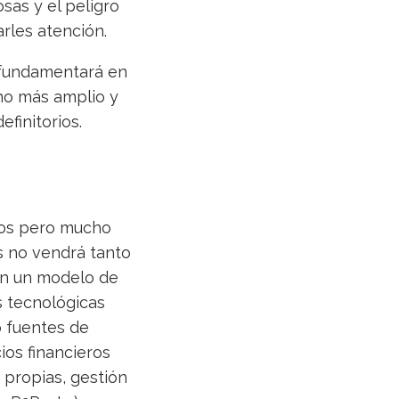
sas y el peligro
rles atención.
 fundamentará en
ho más amplio y
efinitorios.
ños pero mucho
s no vendrá tanto
en un modelo de
 tecnológicas
o fuentes de
ios financieros
o propias, gestión