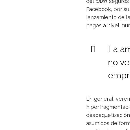
del
cash
, seguros
Facebook, por su 
lanzamiento de la
pagos a nivel mun
La am
no ve
empre
En general, vere
hiperfragmentació
despaquetización 
asumidos de form