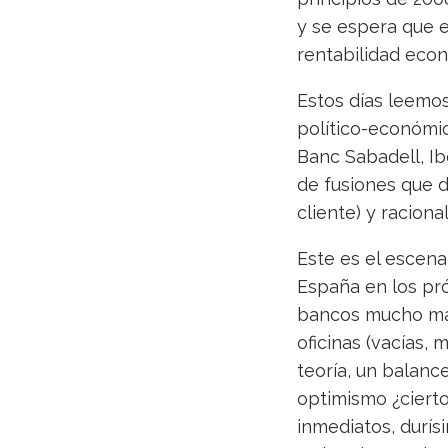
y se espera que e
rentabilidad eco
Estos días leemo
político-económico
Banc Sabadell, Ib
de fusiones que 
cliente) y racion
Este es el escen
España en los pr
bancos mucho más
oficinas (vacías,
teoría, un balanc
optimismo ¿cierto
inmediatos, durís