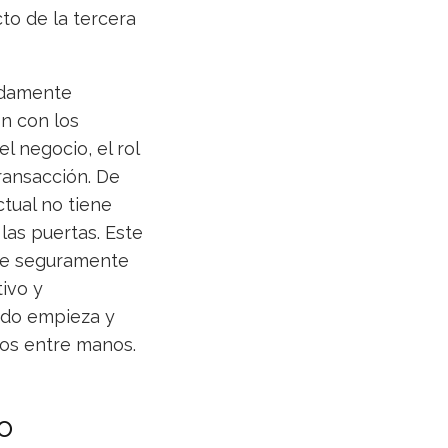
to de la tercera
undamente
ón con los
l negocio, el rol
transacción. De
tual no tiene
las puertas. Este
ue seguramente
ivo y
odo empieza y
mos entre manos.
o