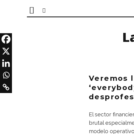
L
Veremos l
‘everybod
desprofes
El sector financ
brutal especialme
modelo operativo 