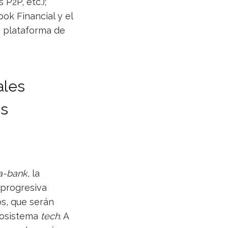
P2P, etc.);
ok Financial y el
o plataforma de
ales
as
a-bank
, la
 progresiva
os, que serán
cosistema
tech
. A