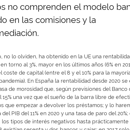
s no comprenden el modelo ban
o en las comisiones y la
mediación.
o, no lo olviden, ha obtenido en la UE una rentabilid
 en torno al 3%, mayor en los últimos años (6% en 2
l coste de capital (entre el 8 y el 10% para la mayorí
andemia). En España la rentabilidad desde 2020 se e
tasa de morosidad que, según previsiones del Banco
l 15% una vez que el sueño de la barra libre de efecti
s que empezar a devolver los préstamos; y lo hare
 del PIB del 11% en 2020 y una tasa de paro del 20%
los tipos de interés negativos hasta prácticamente
8 existían sesenta y dos bancos y cajas; en 2017 so