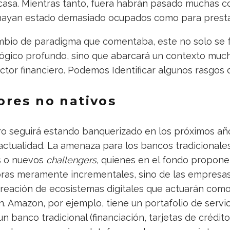
asa. Mientras tanto, fuera habrán pasado muchas co
hayan estado demasiado ocupados como para presta
ambio de paradigma que comentaba, este no solo se
ógico profundo, sino que abarcará un contexto muc
ctor financiero. Podemos Identificar algunos rasgos d
res no nativos
iero seguirá estando banquerizado en los próximos a
ctualidad. La amenaza para los bancos tradicionale
s o nuevos
challengers
, quienes en el fondo propon
ras meramente incrementales, sino de las empresas
creación de ecosistemas digitales que actuarán com
. Amazon, por ejemplo, tiene un portafolio de servic
un banco tradicional (financiación, tarjetas de crédit