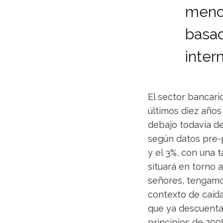
meno
basad
inter
El sector bancari
últimos diez años
debajo todavía de
según datos pre-p
y el 3%, con una 
situará en torno a
señores, tengamo
contexto de caída
que ya descuenta 
principios de 200