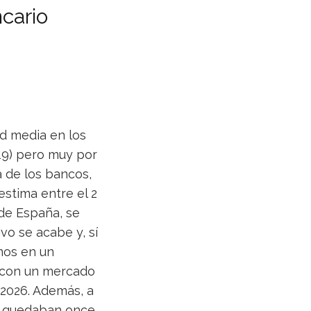
cario
ad media en los
019) pero muy por
a de los bancos,
stima entre el 2
 de España, se
vo se acabe y, sí
mos en un
; con un mercado
 2026. Además, a
lo quedaban once