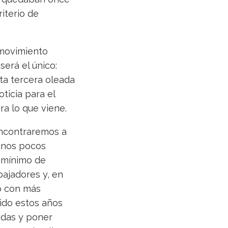
iterio de
 movimiento
será el único:
ta tercera oleada
icia para el
ra lo que viene.
encontraremos a
 unos pocos
 mínimo de
bajadores y, en
ro con más
tido estos años
ridas y poner