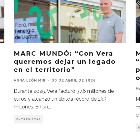
MARC MUNDÓ: “Con Vera
queremos dejar un legado
“
en el territorio”
p
o
ANNA LEÓN MIR
·
30 DE ABRIL DE 2026
M
Durante 2025, Vera facturó 37,6 millones de
euros y alcanzó un ebitda récord de 13,3
M
millones. En un
...
m
e
ENTREVISTAS