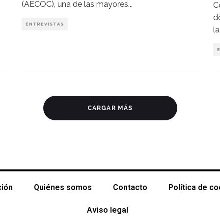
(AECOC), una de las mayores
...
C
d
ENTREVISTAS
la
CARGAR MÁS
ción
Quiénes somos
Contacto
Política de c
Aviso legal