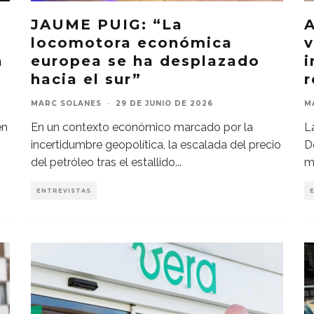
JAUME PUIG: “La
locomotora económica
v
a
europea se ha desplazado
i
hacia el sur”
r
MARC SOLANES
·
29 DE JUNIO DE 2026
M
en
En un contexto económico marcado por la
L
incertidumbre geopolítica, la escalada del precio
D
del petróleo tras el estallido
...
m
ENTREVISTAS