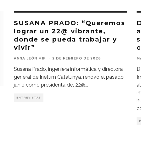
SUSANA PRADO: “Queremos
lograr un 22@ vibrante,
a
donde se pueda trabajar y
s
vivir”
c
ANNA LEÓN MIR
·
2 DE FEBRERO DE 2026
M
Susana Prado, ingeniera informática y directora
D
general de Inetum Catalunya, renovó el pasado
I
junio como presidenta del 22@
...
a
i
ENTREVISTAS
h
c