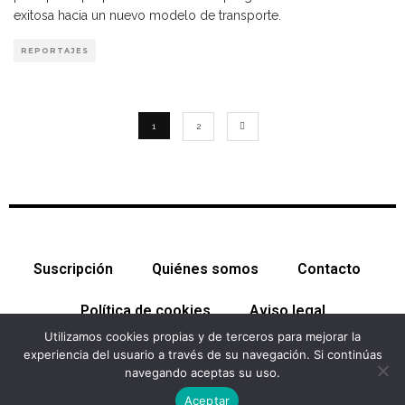
exitosa hacia un nuevo modelo de transporte.
REPORTAJES
1
2
Suscripción
Quiénes somos
Contacto
Política de cookies
Aviso legal
Utilizamos cookies propias y de terceros para mejorar la
experiencia del usuario a través de su navegación. Si continúas
navegando aceptas su uso.
© Cataluña Económica 2026. Todos los derechos reservados
Aceptar