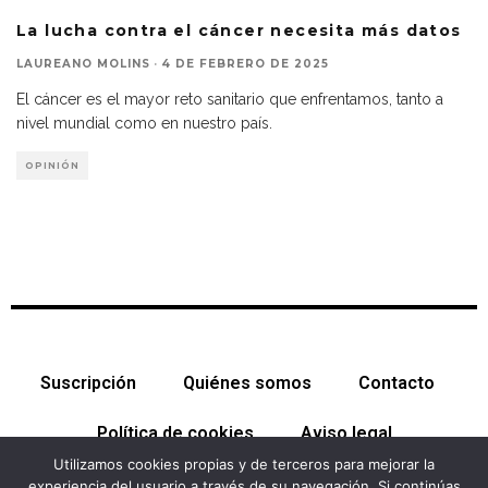
La lucha contra el cáncer necesita más datos
LAUREANO MOLINS
·
4 DE FEBRERO DE 2025
El cáncer es el mayor reto sanitario que enfrentamos, tanto a
nivel mundial como en nuestro país.
OPINIÓN
Suscripción
Quiénes somos
Contacto
Política de cookies
Aviso legal
Utilizamos cookies propias y de terceros para mejorar la
experiencia del usuario a través de su navegación. Si continúas