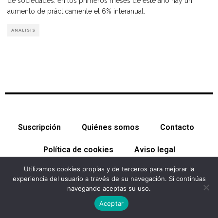
de sociedades: en los primeros meses de este año hay un
aumento de prácticamente el 6% interanual.
ANÁLISIS
Suscripción
Quiénes somos
Contacto
Política de cookies
Aviso legal
Utilizamos cookies propias y de terceros para mejorar la
experiencia del usuario a través de su navegación. Si continúas
navegando aceptas su uso.
© Cataluña Económica 2026. Todos los derechos reservados
Aceptar