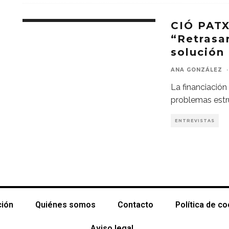
CIÓ PAT
“Retrasar
solució
ANA GONZÁLEZ
·
La financiación
problemas estru
ENTREVISTAS
ción
Quiénes somos
Contacto
Política de c
Aviso legal