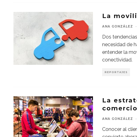
La movili
ANA GONZÁLEZ
·
Dos tendencias 
necesidad de h
entender la mov
conectividad.
REPORTAJES
La estra
comercio
ANA GONZÁLEZ
·
Conocer al clie
convierte ahora,