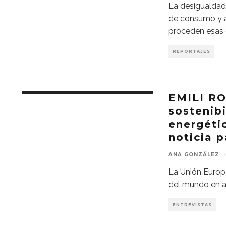
La desigualdad 
de consumo y a
proceden esas
REPORTAJES
EMILI R
sostenibi
energét
noticia 
ANA GONZÁLEZ
·
La Unión Europ
del mundo en al
ENTREVISTAS