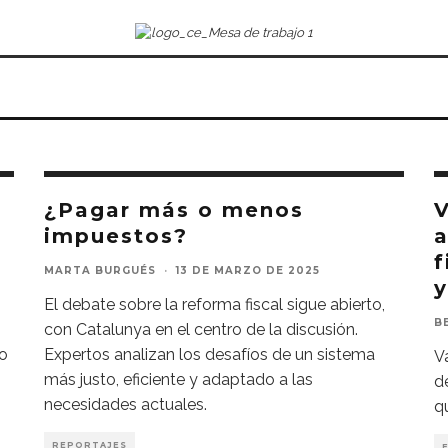
¿Pagar más o menos
impuestos?
a
f
MARTA BURGUÉS
·
13 DE MARZO DE 2025
y
El debate sobre la reforma fiscal sigue abierto,
B
con Catalunya en el centro de la discusión.
to
Expertos analizan los desafíos de un sistema
V
más justo, eficiente y adaptado a las
d
necesidades actuales.
q
REPORTAJES