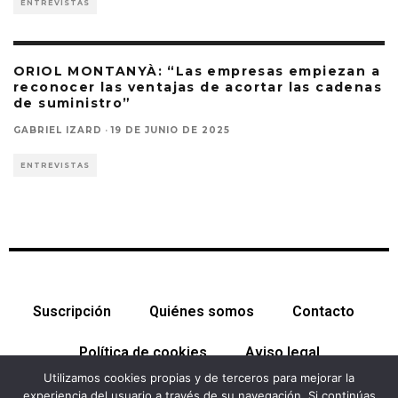
ENTREVISTAS
ORIOL MONTANYÀ: “Las empresas empiezan a
reconocer las ventajas de acortar las cadenas
de suministro”
GABRIEL IZARD
·
19 DE JUNIO DE 2025
ENTREVISTAS
Suscripción
Quiénes somos
Contacto
Política de cookies
Aviso legal
Utilizamos cookies propias y de terceros para mejorar la
experiencia del usuario a través de su navegación. Si continúas