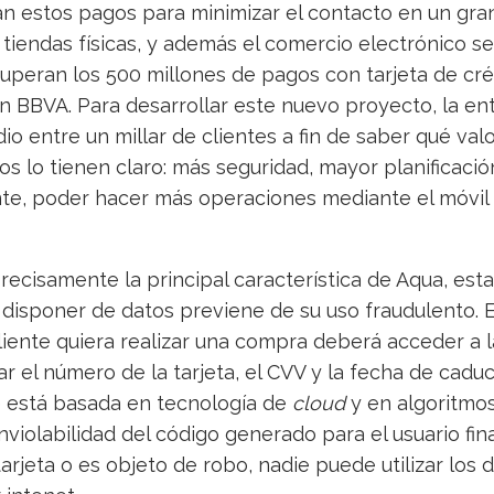
zan estos pagos para minimizar el contacto en un gr
iendas físicas, y además el comercio electrónico se
 superan los 500 millones de pagos con tarjeta de cr
ún BBVA. Para desarrollar este nuevo proyecto, la en
dio entre un millar de clientes a fin de saber qué va
ios lo tienen claro: más seguridad, mayor planificació
nte, poder hacer más operaciones mediante el móvil 
recisamente la principal característica de Aqua, esta
o disponer de datos previene de su uso fraudulento. 
liente quiera realizar una compra deberá acceder a 
ar el número de la tarjeta, el CVV y la fecha de cadu
e está basada en tecnología de
cloud
y en algoritmos
nviolabilidad del código generado para el usuario fina
tarjeta o es objeto de robo, nadie puede utilizar los