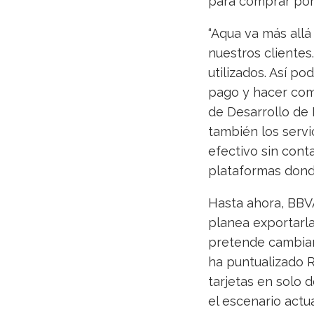
para comprar por 
“Aqua va más allá
nuestros cliente
utilizados. Así po
pago y hacer comp
de Desarrollo de
también los servi
efectivo sin cont
plataformas donde
Hasta ahora, BBVA
planea exportarla
pretende cambiar 
ha puntualizado R
tarjetas en solo 
el escenario actu