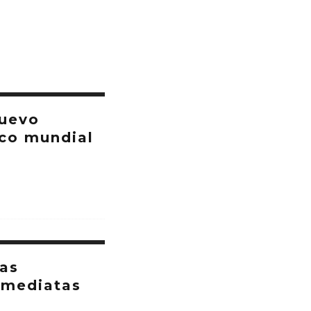
nuevo
co mundial
las
nmediatas