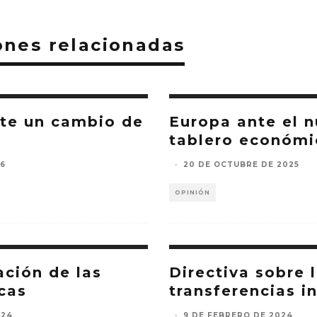
ones relacionadas
te un cambio de
Europa ante el 
tablero económi
26
·
20 DE OCTUBRE DE 2025
OPINIÓN
ación de las
Directiva sobre 
icas
transferencias i
024
·
9 DE FEBRERO DE 2024