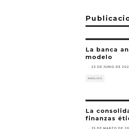
Publicaci
La banca an
modelo
·
23 DE JUNIO DE 20
ANÁLISIS
La consolid
finanzas ét
·
25 DE MARZO DE 2