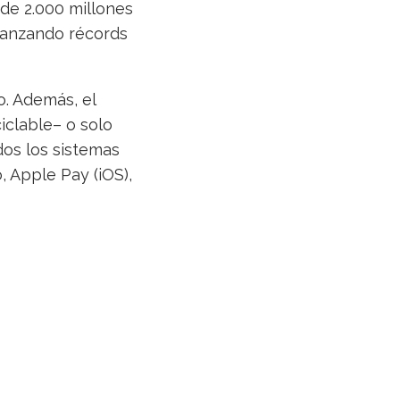
 de 2.000 millones
lcanzando récords
o. Además, el
ciclable– o solo
dos los sistemas
 Apple Pay (iOS),