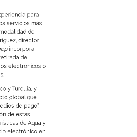
xperiencia para
los servicios más
a modalidad de
íguez, director
app
incorpora
retirada de
ios electrónicos o
s.
o y Turquía, y
cto global que
edios de pago”,
lón de estas
rísticas de Aqua y
io electrónico en