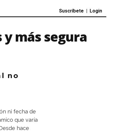
Suscríbete
|
Login
s y más segura
al no
ón ni fecha de
ámico que varía
 Desde hace