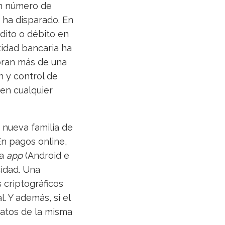
an número de
 ha disparado. En
édito o débito en
tidad bancaria ha
loran más de una
n y control de
en cualquier
 nueva familia de
En pagos online,
la
app
(Android e
cidad. Una
 criptográficos
l. Y además, si el
 datos de la misma