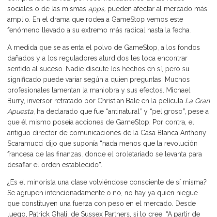
sociales o de las mismas
apps,
pueden afectar al mercado más
amplio. En el drama que rodea a GameStop vemos este
fenómeno llevado a su extremo más radical hasta la fecha.
A medida que se asienta el polvo de GameStop, a los fondos
dañados y a los reguladores aturdidos les toca encontrar
sentido al suceso. Nadie discute los hechos en sí, pero su
significado puede variar según a quien preguntas. Muchos
profesionales lamentan la maniobra y sus efectos. Michael
Burry, inversor retratado por Christian Bale en la película
La Gran
Apuesta
, ha declarado que fue “antinatural” y “peligroso”, pese a
que él mismo poseía acciones de GameStop. Por contra, el
antiguo director de comunicaciones de la Casa Blanca Anthony
Scaramucci dijo que suponía “nada menos que la revolución
francesa de las finanzas, donde el proletariado se levanta para
desafiar el orden establecido”.
¿Es el minorista una clase volviéndose consciente de sí misma?
Se agrupen intencionadamente o no, no hay ya quien niegue
que constituyen una fuerza con peso en el mercado. Desde
luego, Patrick Ghali, de Sussex Partners, sí lo cree: “A partir de