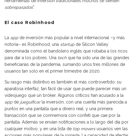
herramientas de inversión tradicionales muchos se sienten
sobrepasados
”.
El caso
Robinhood
La
app
de inversión más popular a nivel internacional –y más
notoria– es Robinhood, una
startup
de Silicon Valley
denominada como el bandolero inglés que robaba a los ricos
para dar a los pobres. Una
tech
que ha sido una de las grandes
beneficiarias de la pandemia, sumando unos tres millones de
usuarios tan solo en el primer trimestre de 2020.
Su rasgo más distintivo es también el más controvertido: su
aparatosa interfaz, tan fácil de usar que puede parecer más un
videojuego que un bróker. Algunos críticos han acusado a la
app
de
jueguificar
la inversión, con una cuenta más parecida a
puntos en una pantalla que a dinero real, y una primera
transacción que se conmemora con confeti que cae por la
pantalla. Además se envían notificaciones a lo largo del día por
cualquier motivo, y en una lista de
top movers
usuarios ven las
acciones más populares de la jornada. La capacidad de afectar