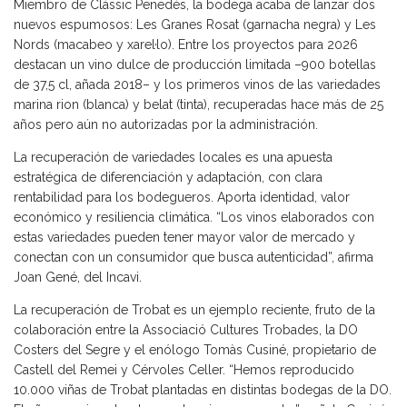
Miembro de Clàssic Penedès, la bodega acaba de lanzar dos
nuevos espumosos: Les Granes Rosat (garnacha negra) y Les
Nords (macabeo y xarel·lo). Entre los proyectos para 2026
destacan un vino dulce de producción limitada –900 botellas
de 37,5 cl, añada 2018– y los primeros vinos de las variedades
marina rion (blanca) y belat (tinta), recuperadas hace más de 25
años pero aún no autorizadas por la administración.
La recuperación de variedades locales es una apuesta
estratégica de diferenciación y adaptación, con clara
rentabilidad para los bodegueros. Aporta identidad, valor
económico y resiliencia climática. “Los vinos elaborados con
estas variedades pueden tener mayor valor de mercado y
conectan con un consumidor que busca autenticidad”, afirma
Joan Gené, del Incavi.
La recuperación de Trobat es un ejemplo reciente, fruto de la
colaboración entre la Associació Cultures Trobades, la DO
Costers del Segre y el enólogo Tomàs Cusiné, propietario de
Castell del Remei y Cérvoles Celler. “Hemos reproducido
10.000 viñas de Trobat plantadas en distintas bodegas de la DO.