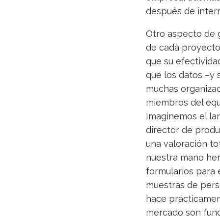
después de inter
Otro aspecto de g
de cada proyecto.
que su efectivid
que los datos –y 
muchas organizaci
miembros del equi
Imaginemos el la
director de produ
una valoración t
nuestra mano he
formularios para
muestras de perso
hace prácticament
mercado son fund