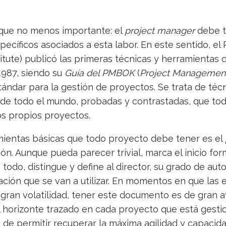
nque no menos importante: el
project manager
debe t
ecíficos asociados a esta labor. En este sentido, el 
ute) publicó las primeras técnicas y herramientas 
987, siendo su
Guía del PMBOK
(
Project Management
stándar para la gestión de proyectos. Se trata de técn
s de todo el mundo, probadas y contrastadas, que t
ros propios proyectos.
mientas básicas que todo proyecto debe tener es el
ión. Aunque pueda parecer trivial, marca el inicio for
todo, distingue y define al director, su grado de auto
ación que se van a utilizar. En momentos en que la
gran volatilidad, tener este documento es de gran 
l horizonte trazado en cada proyecto que está gest
de permitir recuperar la máxima agilidad y capacid