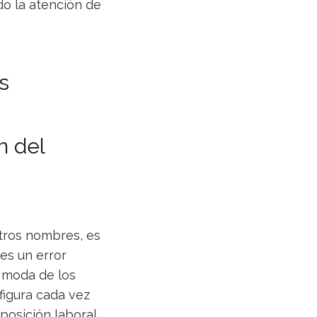
ado la atención de
s
n del
tros nombres, es
es un error
a moda de los
figura cada vez
posición laboral