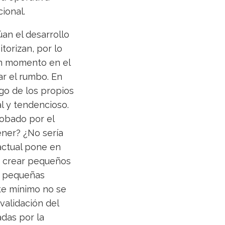
ional.
an el desarrollo
torizan, por lo
un momento en el
ar el rumbo. En
go de los propios
l y tendencioso.
obado por el
ener? ¿No sería
actual pone en
 crear pequeños
o pequeñas
te mínimo no se
validación del
das por la