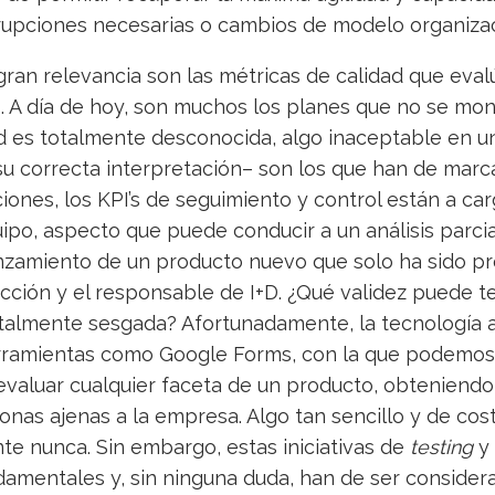
rupciones necesarias o cambios de modelo organizac
ran relevancia son las métricas de calidad que evalú
 A día de hoy, son muchos los planes que no se moni
ad es totalmente desconocida, algo inaceptable en 
su correcta interpretación– son los que han de marc
ones, los KPI’s de seguimiento y control están a car
po, aspecto que puede conducir a un análisis parcia
nzamiento de un producto nuevo que solo ha sido pr
cción y el responsable de I+D. ¿Qué validez puede t
otalmente sesgada? Afortunadamente, la tecnología 
rramientas como Google Forms, con la que podemos
 evaluar cualquier faceta de un producto, obteniend
nas ajenas a la empresa. Algo tan sencillo y de cos
e nunca. Sin embargo, estas iniciativas de
testing
y 
amentales y, sin ninguna duda, han de ser considera