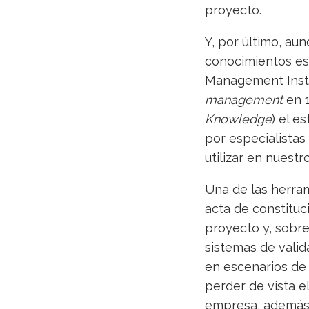
proyecto.
Y, por último, au
conocimientos esp
Management Instit
management
en 1
Knowledge
) el e
por especialista
utilizar en nuest
Una de las herra
acta de constituc
proyecto y, sobre 
sistemas de valid
en escenarios de 
perder de vista e
empresa, además 