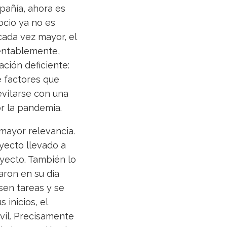
pañía, ahora es
ocio ya no es
 cada vez mayor, el
mentablemente,
ción deficiente:
e factores que
evitarse con una
or la pandemia.
mayor relevancia.
yecto llevado a
oyecto. También lo
taron en su día
sen tareas y se
 inicios, el
ivil. Precisamente