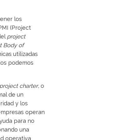
ener los
PMI (Project
del
project
 Body of
icas utilizadas
odos podemos
project charter
, o
mal de un
ridad y los
s empresas operan
ayuda para no
ionando una
ad operativa