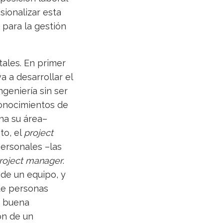
ionalizar esta
 para la gestión
ales. En primer
a a desarrollar el
geniería sin ser
conocimientos de
na su área–
to, el
project
personales –las
roject manager
.
de un equipo, y
 de personas
a buena
ón de un