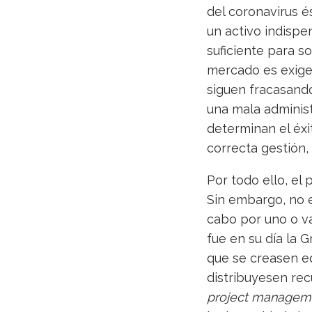
del coronavirus é
un activo indispe
suficiente para so
mercado es exigen
siguen fracasando
una mala administ
determinan el éxi
correcta gestión,
Por todo ello, el 
Sin embargo, no 
cabo por uno o va
fue en su día la G
que se creasen eq
distribuyesen recu
project managem