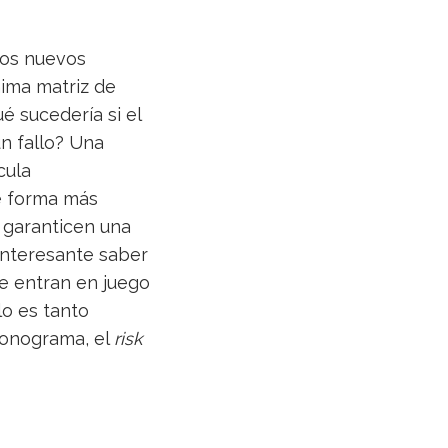
los nuevos
ima matriz de
é sucedería si el
ún fallo? Una
cula
de forma más
 garanticen una
 interesante saber
ue entran en juego
lo es tanto
cronograma, el
risk