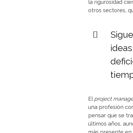
la rigurosidad cie
otros sectores, q
Sigu
ideas
defic
tiemp
El
project manag
una profesión con
pensar que se tra
últimos años, au
más presente en l