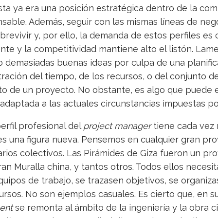
sta ya era una posición estratégica dentro de la com
nsable. Además, seguir con las mismas líneas de neg
brevivir y, por ello, la demanda de estos perfiles es
te y la competitividad mantiene alto el listón. La
 demasiadas buenas ideas por culpa de una planifica
ración del tiempo, de los recursos, o del conjunto d
to de un proyecto. No obstante, es algo que puede 
 adaptada a las actuales circunstancias impuestas p
perfil profesional del
project manager
tiene cada vez 
es una figura nueva. Pensemos en cualquier gran pro
rios colectivos. Las Pirámides de Giza fueron un pr
ran Muralla china, y tantos otros. Todos ellos necesi
uipos de trabajo, se trazasen objetivos, se organiza
rsos. No son ejemplos casuales. Es cierto que, en sus
ent
se remonta al ámbito de la ingeniería y la obra c