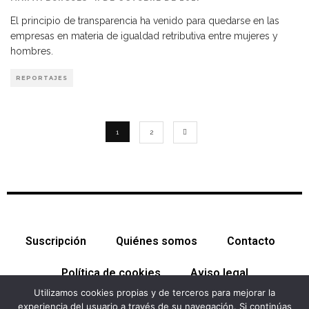
El principio de transparencia ha venido para quedarse en las
empresas en materia de igualdad retributiva entre mujeres y
hombres.
REPORTAJES
1
2
Suscripción
Quiénes somos
Contacto
Política de cookies
Aviso legal
Utilizamos cookies propias y de terceros para mejorar la
experiencia del usuario a través de su navegación. Si continúas