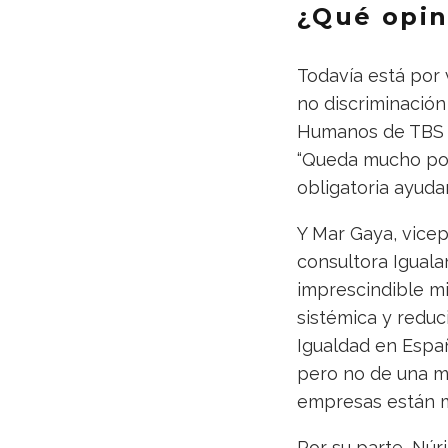
¿Qué opi
Todavía está por 
no discriminació
Humanos de TBS e
“Queda mucho por 
obligatoria ayudar
Y Mar Gaya, vicep
consultora Iguala
imprescindible mir
sistémica y reduc
Igualdad en Espa
pero no de una ma
empresas están m
Por su parte, Núr