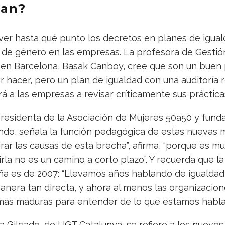
nan?
ver hasta qué punto los decretos en planes de igual
n de género en las empresas. La profesora de Gesti
n Barcelona, Basak Canboy, cree que son un buen p
hacer, pero un plan de igualdad con una auditoría r
á a las empresas a revisar críticamente sus prácticas
residenta de la Asociación de Mujeres 50a50 y fund
ndo, señala la función pedagógica de estas nuevas m
ar las causas de esta brecha”, afirma, “porque es mul
irla no es un camino a corto plazo”. Y recuerda que l
ña es de 2007: “Llevamos años hablando de igualdad
nera tan directa, y ahora al menos las organizacion
ás maduras para entender de lo que estamos habla
ia Gilgado, de UGT Catalunya, se refiere a los nuevo