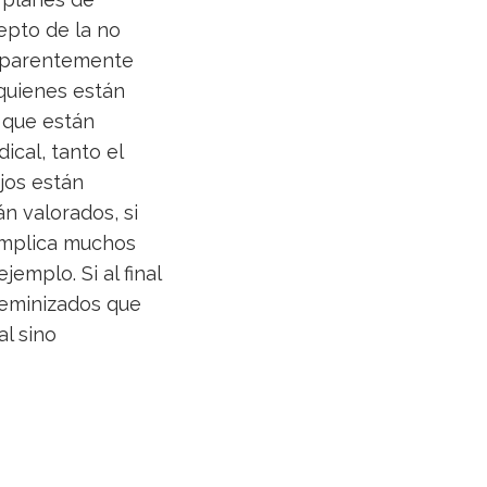
epto de la no
 aparentemente
 quienes están
 que están
ical, tanto el
ajos están
n valorados, si
 implica muchos
emplo. Si al final
 feminizados que
l sino