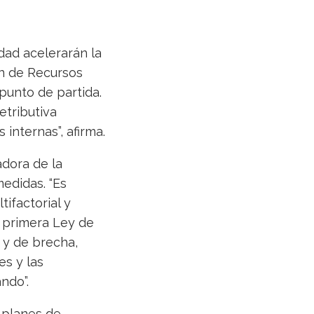
dad acelerarán la
ón de Recursos
unto de partida.
etributiva
 internas”, afirma.
adora de la
edidas. “Es
tifactorial y
a primera Ley de
 y de brecha,
es y las
ndo”.
s planes de