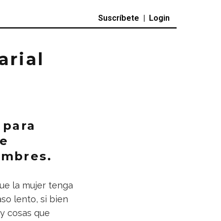
Suscríbete
|
Login
arial
 para
de
ombres.
que la mujer tenga
o lento, si bien
ay cosas que