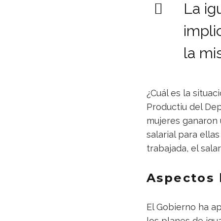
La ig
impli
la mi
¿Cuál es la situac
Productiu del Dep
mujeres ganaron 
salarial para ell
trabajada, el sala
Aspectos 
El Gobierno ha a
los planes de igua