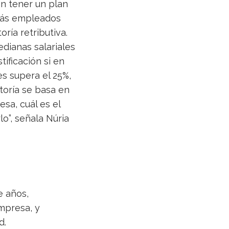
n tener un plan
 más empleados
ría retributiva.
edianas salariales
tificación si en
s supera el 25%,
toría se basa en
esa, cuál es el
o”, señala Núria
e años,
mpresa, y
d.