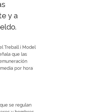
as
te y a
eldo.
el Treball i Model
eñala que las
remuneración
a media por hora
 que se regulan
ujeres y hombres.