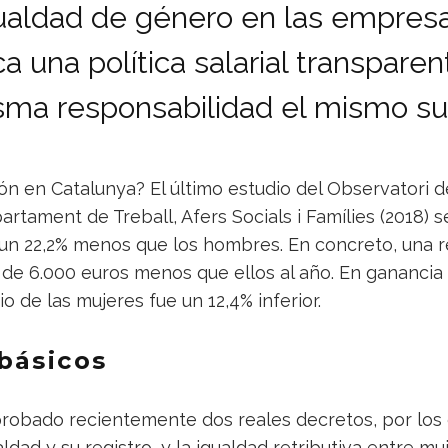
ualdad de género en las empres
ca una política salarial transparen
sma responsabilidad el mismo su
ión en Catalunya? El último estudio del Observatori d
artament de Treball, Afers Socials i Famílies (2018) s
un 22,2% menos que los hombres. En concreto, una 
as de 6.000 euros menos que ellos al año. En gananci
rio de las mujeres fue un 12,4% inferior.
básicos
probado recientemente dos reales decretos, por los
ldad y su registro, y la igualdad retributiva entre m