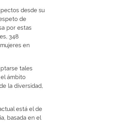
spectos desde su
respeto de
sa por estas
res, 348
 mujeres en
ptarse tales
 el ámbito
de la diversidad,
ctual está el de
ia, basada en el