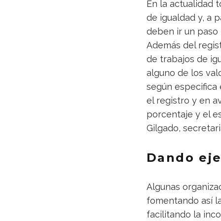
En la actualidad
de igualdad y, a 
deben ir un paso m
Además del regist
de trabajos de igu
alguno de los val
según especifica 
el registro y en a
porcentaje y el e
Gilgado, secretar
Dando ej
Algunas organizac
fomentando así l
facilitando la in