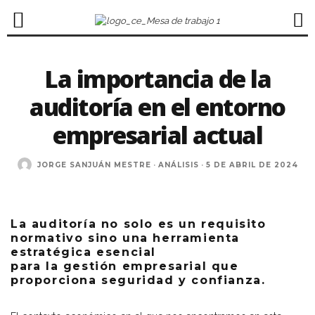
La importancia de la
auditoría en el entorno
empresarial actual
JORGE SANJUÁN MESTRE
·
ANÁLISIS
·
5 DE ABRIL DE 2024
xr:d:DAGBiY0rWmQ:2,j:2857957866659778082,t:24040509
La auditoría no solo es un requisito
normativo sino una herramienta
estratégica esencial
para la gestión empresarial que
proporciona seguridad y confianza.