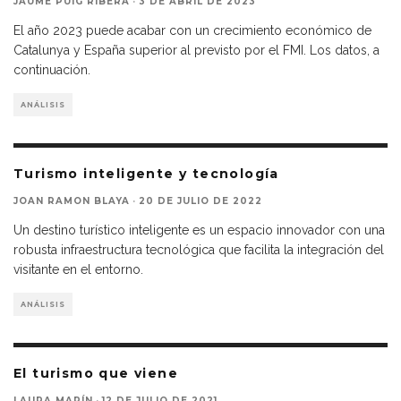
JAUME PUIG RIBERA
·
3 DE ABRIL DE 2023
El año 2023 puede acabar con un crecimiento económico de
Catalunya y España superior al previsto por el FMI. Los datos, a
continuación.
ANÁLISIS
Turismo inteligente y tecnología
JOAN RAMON BLAYA
·
20 DE JULIO DE 2022
Un destino turístico inteligente es un espacio innovador con una
robusta infraestructura tecnológica que facilita la integración del
visitante en el entorno.
ANÁLISIS
El turismo que viene
LAURA MARÍN
·
12 DE JULIO DE 2021