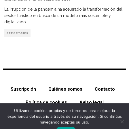
La irrupción de la pandemia ha acelerado la transformación del
sector turístico en busca de un modelo más sostenible y
digitalizado.
REPORTAJES
Suscripción
Quiénes somos
Contacto
Política de cookies
Aviso legal
Utilizamos cookies propias y de terceros para mejorar la
experiencia del usuario a través de su navegación. Si continúas
navegando aceptas su uso.
© Cataluña Económica 2026. Todos los derechos reservados